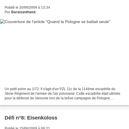
Publié le 20/06/2009 à 13:34
Par
Baratzanthatul
Un petit avion au 1/72. Il s'agit d'un PZL 11c de la 114ème escadrille du
3ème Régiment de l'armée de l'air polonaise. Cette escadrille était utilisée
pour la défense de Varsovie lors de la brêve campagne de Pologne.
Concernant la maquette, il s'agit...
Défi n°8: Eisenkoloss
Publié le 15/06/2009 à 08:21