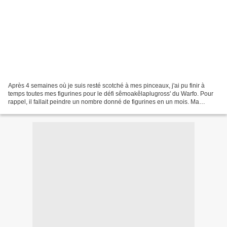
Après 4 semaines où je suis resté scotché à mes pinceaux, j'ai pu finir à
temps toutes mes figurines pour le défi sêmoakêlaplugross' du Warfo. Pour
rappel, il fallait peindre un nombre donné de figurines en un mois. Ma
participation était de: - 4 Chevaliers...