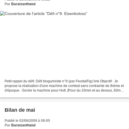
Par
Baratzanthatul
Petit rappel du défi: Défi bloguriniste n°8 (par FeodalFig) link Objectif : Je
propose la réalisation d'une machine de combat sans contrainte de thème et
d'époque. -Socler la machine pour Hott. [Pour du 20mm et au dessus, 60mm
de front et jusqu'a 60mm...
Bilan de mai
Publié le 02/06/2009 à 09:05
Par
Baratzanthatul