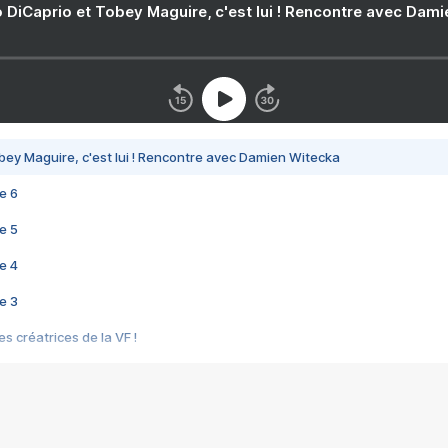
 DiCaprio et Tobey Maguire, c'est lui ! Rencontre avec Dam
bey Maguire, c'est lui ! Rencontre avec Damien Witecka
e 6
e 5
e 4
e 3
s créatrices de la VF !
e 2
e 1
e Mektoub My Love arrive enfin ! Rencontre avec Shaïn Boumedine et Sal